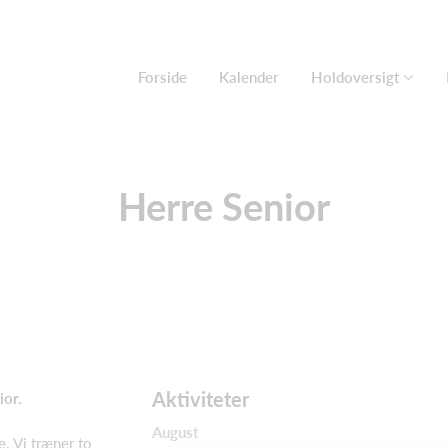
Forside
Kalender
Holdoversigt
Herre Senior
Aktiviteter
ior.
August
e. Vi træner to